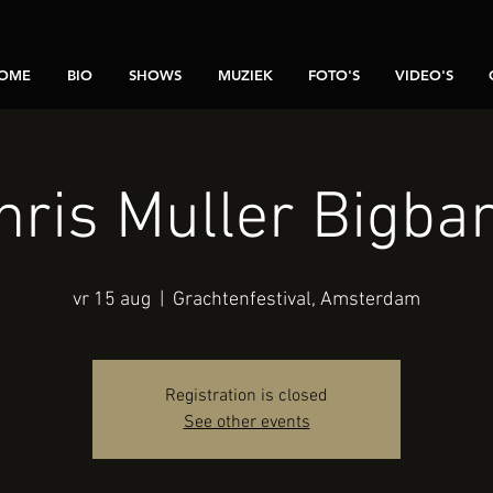
OME
BIO
SHOWS
MUZIEK
FOTO'S
VIDEO'S
hris Muller Bigba
vr 15 aug
  |  
Grachtenfestival, Amsterdam
Registration is closed
See other events