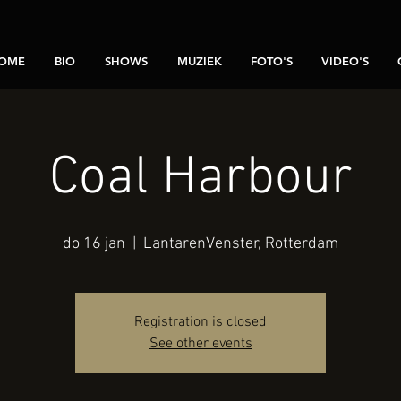
OME
BIO
SHOWS
MUZIEK
FOTO'S
VIDEO'S
Coal Harbour
do 16 jan
  |  
LantarenVenster, Rotterdam
Registration is closed
See other events