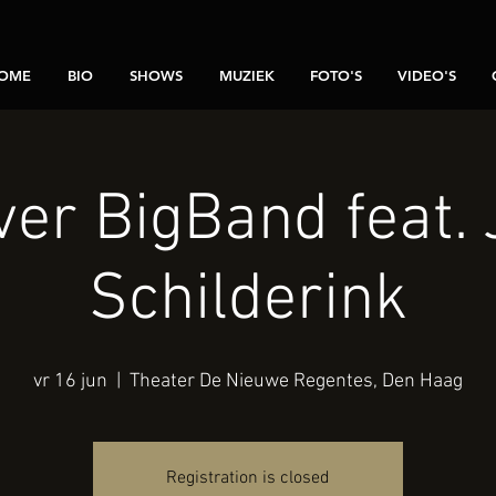
OME
BIO
SHOWS
MUZIEK
FOTO'S
VIDEO'S
er BigBand feat.
Schilderink
vr 16 jun
  |  
Theater De Nieuwe Regentes, Den Haag
Registration is closed