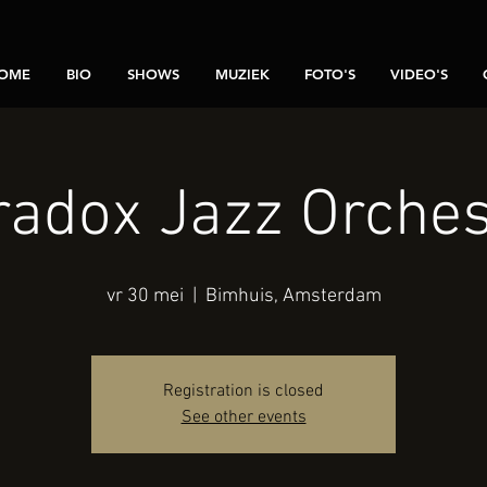
OME
BIO
SHOWS
MUZIEK
FOTO'S
VIDEO'S
radox Jazz Orches
vr 30 mei
  |  
Bimhuis, Amsterdam
Registration is closed
See other events