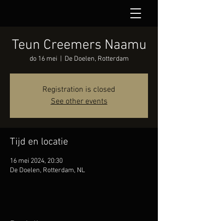
Teun Creemers Naamu
do 16 mei
  |  
De Doelen, Rotterdam
Registration is closed
See other events
Tijd en locatie
16 mei 2024, 20:30
De Doelen, Rotterdam, NL